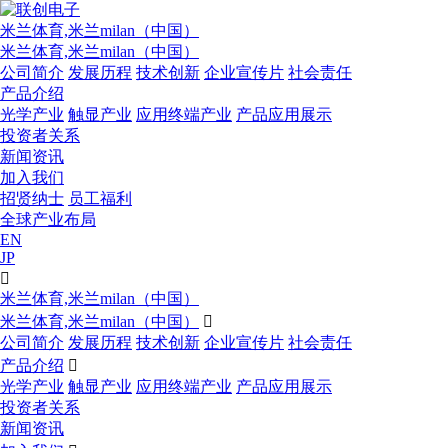
米兰体育,米兰milan（中国）
米兰体育,米兰milan（中国）
公司简介
发展历程
技术创新
企业宣传片
社会责任
产品介绍
光学产业
触显产业
应用终端产业
产品应用展示
投资者关系
新闻资讯
加入我们
招贤纳士
员工福利
全球产业布局
EN
JP

米兰体育,米兰milan（中国）
米兰体育,米兰milan（中国）

公司简介
发展历程
技术创新
企业宣传片
社会责任
产品介绍

光学产业
触显产业
应用终端产业
产品应用展示
投资者关系
新闻资讯