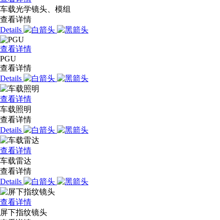
车载光学镜头、模组
查看详情
Details
查看详情
PGU
查看详情
Details
查看详情
车载照明
查看详情
Details
查看详情
车载雷达
查看详情
Details
查看详情
屏下指纹镜头