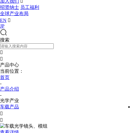
加入我们

招贤纳士
员工福利
全球产业布局
EN

JP
搜索


产品中心
当前位置：
首页
-
产品介绍
-
光学产业
车载产品


查看详情