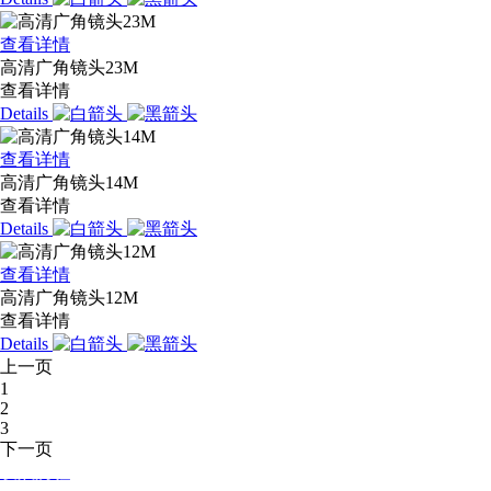
查看详情
高清广角镜头23M
查看详情
Details
查看详情
高清广角镜头14M
查看详情
Details
查看详情
高清广角镜头12M
查看详情
Details
上一页
1
2
3
下一页
发展历程