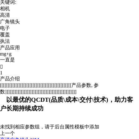
关键词:
相机
高清
广角镜头
电子
覆盖
执法
产品应用
mg+g
一直是

1
产品介绍
[[[[[[[[[[[[[[[[[[[[[[[[[[[[[[[[[[[[[[[[[[[[[[产品参数, 参
数]]]]]]]]]]]]]]]]]]]]]]]]]]]]]]]]]]]]]]]]]]]]]]
以最优的QCDT(品质\成本\交付\技术)，助力客
户长期持续成功
未找到相应参数组，请于后台属性模板中添加
上一个