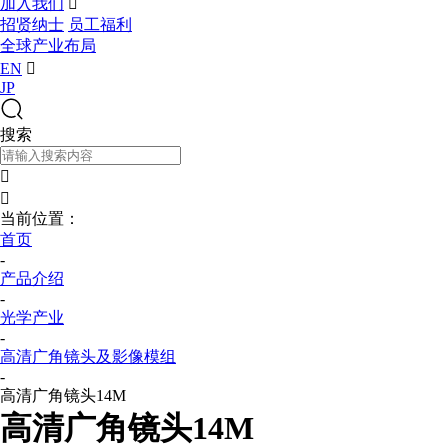
加入我们

招贤纳士
员工福利
全球产业布局
EN

JP
搜索


当前位置：
首页
-
产品介绍
-
光学产业
-
高清广角镜头及影像模组
-
高清广角镜头14M
高清广角镜头14M