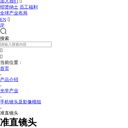
加入我们

招贤纳士
员工福利
全球产业布局
EN

JP
搜索


当前位置：
首页
-
产品介绍
-
光学产业
-
手机镜头及影像模组
-
准直镜头
准直镜头