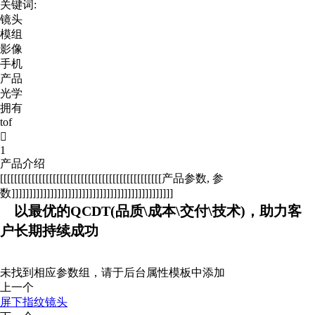
关键词:
镜头
模组
影像
手机
产品
光学
拥有
tof

1
产品介绍
[[[[[[[[[[[[[[[[[[[[[[[[[[[[[[[[[[[[[[[[[[[[[[产品参数, 参
数]]]]]]]]]]]]]]]]]]]]]]]]]]]]]]]]]]]]]]]]]]]]]]
以最优的QCDT(品质\成本\交付\技术)，助力客
户长期持续成功
未找到相应参数组，请于后台属性模板中添加
上一个
屏下指纹镜头