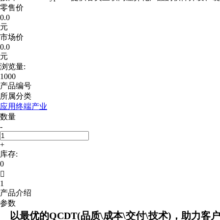
零售价
0.0
元
市场价
0.0
元
浏览量:
1000
产品编号
所属分类
应用终端产业
数量
-
+
库存:
0

1
产品介绍
参数
以最优的QCDT(品质\成本\交付\技术)，助力客