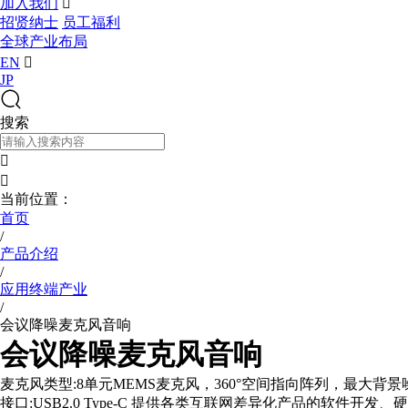
加入我们

招贤纳士
员工福利
全球产业布局
EN

JP
搜索


当前位置：
首页
/
产品介绍
/
应用终端产业
/
会议降噪麦克风音响
会议降噪麦克风音响
麦克风类型:8单元MEMS麦克风，360°空间指向阵列，最大背景噪声抑制:18dB
接口:USB2.0 Type-C 提供各类互联网差异化产品的软件