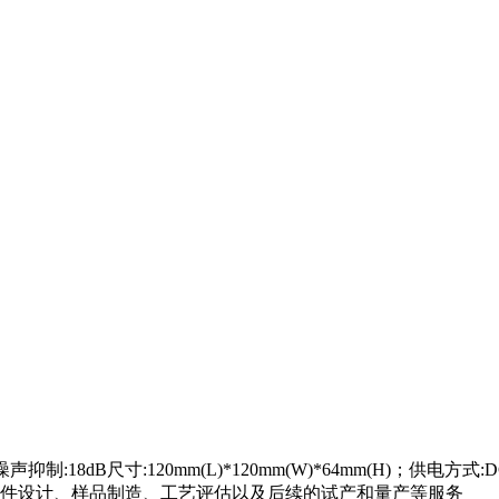
尺寸:120mm(L)*120mm(W)*64mm(H)；供电方式:DC48V/0.
开发、硬件设计、样品制造、工艺评估以及后续的试产和量产等服务