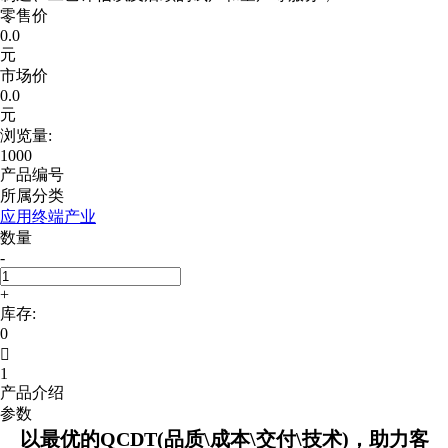
零售价
0.0
元
市场价
0.0
元
浏览量:
1000
产品编号
所属分类
应用终端产业
数量
-
+
库存:
0

1
产品介绍
参数
以最优的QCDT(品质\成本\交付\技术)，助力客