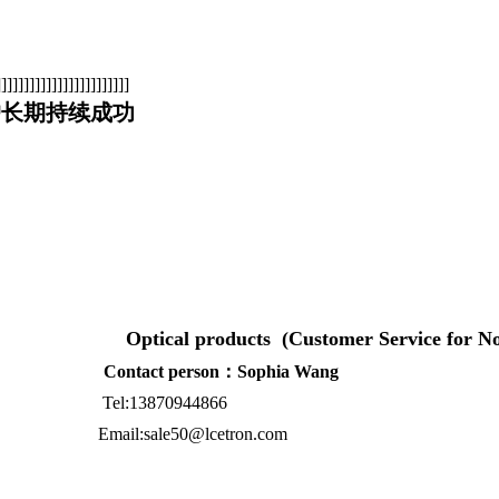
]]]]]]]]]]]]]]]]]]]]]
户长期持续成功
ts (Customer Service for Non-Chi
son：Sophia Wang
13870944866
l:sale50@lcetron.com