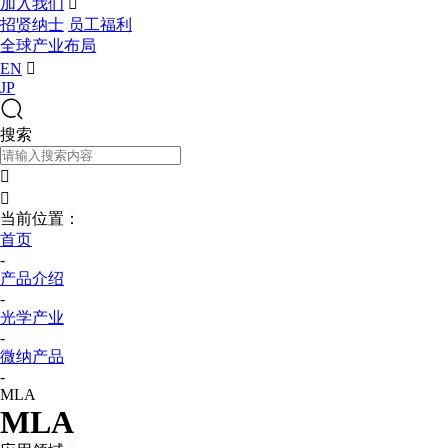
加入我们

招贤纳士
员工福利
全球产业布局
EN

JP
搜索


当前位置：
首页
-
产品介绍
-
光学产业
-
微纳产品
-
MLA
MLA