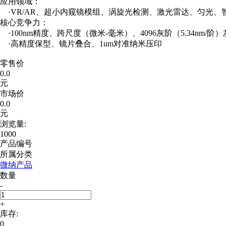
应用领域：
·VR/AR、超小内窥镜模组、涡旋光检测、激光雷达、匀光、
核心竞争力：
·100nm精度、跨尺度（微米-毫米）、4096灰阶（5.34nm/阶
·高精度保型、镜片叠合、1um对准纳米压印
零售价
0.0
元
市场价
0.0
元
浏览量:
1000
产品编号
所属分类
微纳产品
数量
-
+
库存:
0