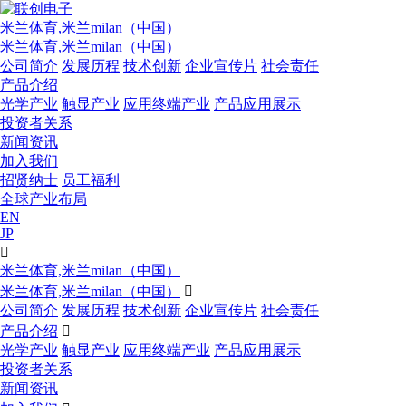
米兰体育,米兰milan（中国）
米兰体育,米兰milan（中国）
公司简介
发展历程
技术创新
企业宣传片
社会责任
产品介绍
光学产业
触显产业
应用终端产业
产品应用展示
投资者关系
新闻资讯
加入我们
招贤纳士
员工福利
全球产业布局
EN
JP

米兰体育,米兰milan（中国）
米兰体育,米兰milan（中国）

公司简介
发展历程
技术创新
企业宣传片
社会责任
产品介绍

光学产业
触显产业
应用终端产业
产品应用展示
投资者关系
新闻资讯